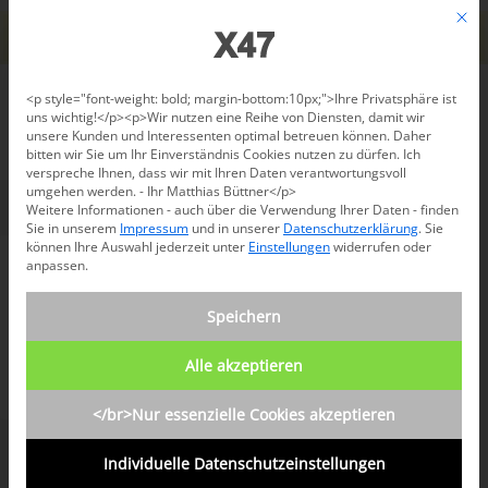
Jetzt beraten lassen: +49 681 96 724 43
Mit d
Für den USA-Versand bitte
X47@X47.com
kontaktieren.
Verwerfen
Datenschutzeinstellungen
<p style="font-weight: bold; margin-bottom:10px;">Ihre Privatsphäre ist
uns wichtig!</p><p>Wir nutzen eine Reihe von Diensten, damit wir
unsere Kunden und Interessenten optimal betreuen können. Daher
/
News-Blog
/
Kunden
/
Kunde 7 Jahrreis
bitten wir Sie um Ihr Einverständnis Cookies nutzen zu dürfen. Ich
verspreche Ihnen, dass wir mit Ihren Daten verantwortungsvoll
umgehen werden. - Ihr Matthias Büttner</p>
Weitere Informationen - auch über die Verwendung Ihrer Daten - finden
Sie in unserem
Impressum
und in unserer
Datenschutzerklärung
.
Sie
können Ihre Auswahl jederzeit unter
Einstellungen
widerrufen oder
anpassen.
Speichern
Alle akzeptieren
</br>Nur essenzielle Cookies akzeptieren
Individuelle Datenschutzeinstellungen
Kunde 7 Jahrreis