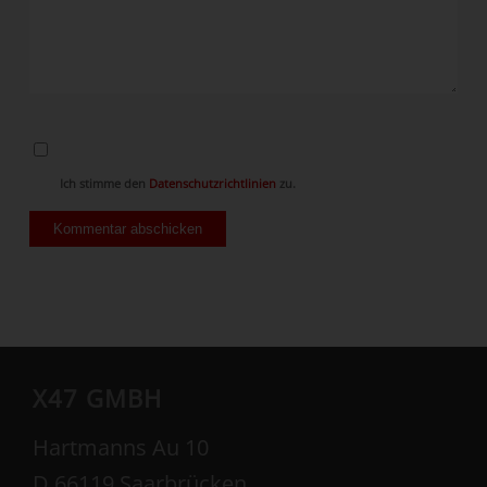
Ich stimme den
Datenschutzrichtlinien
zu.
X47 GMBH
Hartmanns Au 10
D 66119 Saarbrücken