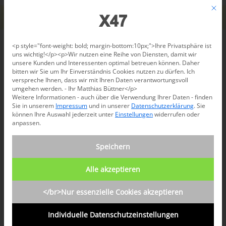
Jetzt beraten lassen: +49 681 96 724 43
Mit d
Für den USA-Versand bitte
X47@X47.com
kontaktieren.
Verwerfen
Datenschutzeinstellungen
<p style="font-weight: bold; margin-bottom:10px;">Ihre Privatsphäre ist
uns wichtig!</p><p>Wir nutzen eine Reihe von Diensten, damit wir
unsere Kunden und Interessenten optimal betreuen können. Daher
/
Shop
/
Terminplaner
/
Timer A5+Quer
bitten wir Sie um Ihr Einverständnis Cookies nutzen zu dürfen. Ich
verspreche Ihnen, dass wir mit Ihren Daten verantwortungsvoll
umgehen werden. - Ihr Matthias Büttner</p>
Weitere Informationen - auch über die Verwendung Ihrer Daten - finden
Sie in unserem
Impressum
und in unserer
Datenschutzerklärung
.
Sie
können Ihre Auswahl jederzeit unter
Einstellungen
widerrufen oder
anpassen.
Speichern
Alle akzeptieren
</br>Nur essenzielle Cookies akzeptieren
Individuelle Datenschutzeinstellungen