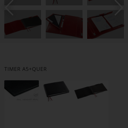


TIMER A5+QUER