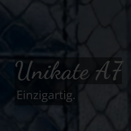
Unikate A7
Einzigartig.