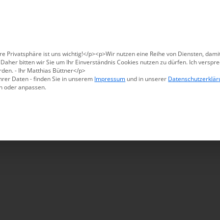
Für den USA-Versand bitte
X47@X47.com
kontaktieren.
Verwerfen
Produkte
Methoden
Warum X47
re Privatsphäre ist uns wichtig!</p><p>Wir nutzen eine Reihe von Diensten, dami
aher bitten wir Sie um Ihr Einverständnis Cookies nutzen zu dürfen. Ich verspre
den. - Ihr Matthias Büttner</p>
hrer Daten - finden Sie in unserem
Impressum
und in unserer
Datenschutzerklär
n oder anpassen.