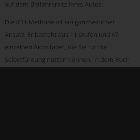
auf dem Beifahrersitz Ihres Autos.
Die ICH-Methode ist ein ganzheitlicher
Ansatz. Er besteht aus 11 Stufen und 47
einzelnen Aktivitäten, die Sie für die
Selbstführung nutzen können. In dem Buch
wird Ihnen Schritt für Schritt das Vorgehen
erklärt – mit konkreten
Handlungsaufforderungen.
ICH-Methode-Geschmacksprobe.PDF