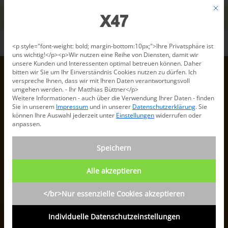
Jetzt beraten lassen: +49 681 96 724 43
Mit d
Für den USA-Versand bitte
X47@X47.com
kontaktieren.
Verwerfen
Datenschutzeinstellungen
<p style="font-weight: bold; margin-bottom:10px;">Ihre Privatsphäre ist
uns wichtig!</p><p>Wir nutzen eine Reihe von Diensten, damit wir
unsere Kunden und Interessenten optimal betreuen können. Daher
bitten wir Sie um Ihr Einverständnis Cookies nutzen zu dürfen. Ich
verspreche Ihnen, dass wir mit Ihren Daten verantwortungsvoll
umgehen werden. - Ihr Matthias Büttner</p>
Weitere Informationen - auch über die Verwendung Ihrer Daten - finden
Sie in unserem
Impressum
und in unserer
Datenschutzerklärung
.
Sie
können Ihre Auswahl jederzeit unter
Einstellungen
widerrufen oder
anpassen.
Speichern
Alle akzeptieren
</br>Nur essenzielle Cookies akzeptieren
Individuelle Datenschutzeinstellungen