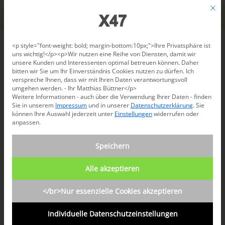
Jetzt beraten lassen: +49 681 96 724 43
Mit d
Für den USA-Versand bitte
X47@X47.com
kontaktieren.
Verwerfen
Datenschutzeinstellungen
<p style="font-weight: bold; margin-bottom:10px;">Ihre Privatsphäre ist
uns wichtig!</p><p>Wir nutzen eine Reihe von Diensten, damit wir
unsere Kunden und Interessenten optimal betreuen können. Daher
/
Shop
/
Schreibgeräte
/
No. 1
bitten wir Sie um Ihr Einverständnis Cookies nutzen zu dürfen. Ich
verspreche Ihnen, dass wir mit Ihren Daten verantwortungsvoll
umgehen werden. - Ihr Matthias Büttner</p>
Weitere Informationen - auch über die Verwendung Ihrer Daten - finden
Sie in unserem
Impressum
und in unserer
Datenschutzerklärung
.
Sie
können Ihre Auswahl jederzeit unter
Einstellungen
widerrufen oder
anpassen.
Speichern
Alle akzeptieren
</br>Nur essenzielle Cookies akzeptieren
Individuelle Datenschutzeinstellungen