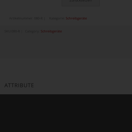
Zurücksetzen
Artikelnummer:
080-R
Kategorie:
Schreibgeräte
SKU:
080-R
Category:
Schreibgeräte
ATTRIBUTE
FARBE DES SCHREIBGERÄTES
No.1 Stahl gebürstet, No.1 Stahl glatt, No.1 Chrom-
glänzend, No.1 Alu-matt, No.1 Perlweiss, No.1
Schwarz-glänzend, No.1 Schwarz-matt, No.1
Platinum, No. 1 Schwarz-chrom, No.1 Dunkelrot, No.1