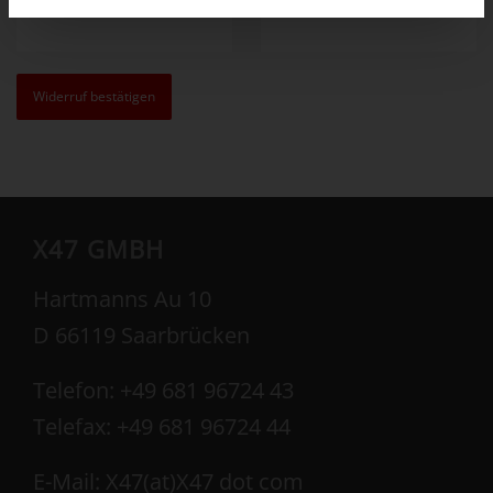
Mail
(wiederholen)
*
Widerruf bestätigen
X47 GMBH
Hartmanns Au 10
D 66119 Saarbrücken
Telefon: +49 681 96724 43
Telefax: +49 681 96724 44
E-Mail: X47(at)X47 dot com