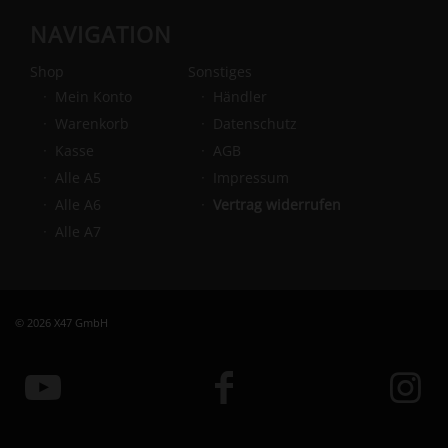
NAVIGATION
Shop
Sonstiges
Mein Konto
Händler
Warenkorb
Datenschutz
Kasse
AGB
Alle A5
Impressum
Alle A6
Vertrag widerrufen
Alle A7
© 2026 X47 GmbH