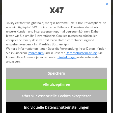
Jetzt beraten lassen: +49 681 96 724 43
Mit d
Für den USA-Versand bitte
X47@X47.com
kontaktieren.
Verwerfen
Datenschutzeinstellungen
<p style="font-weight: bold; margin-bottom:10px;">Ihre Privatsphäre ist
uns wichtig!</p><p>Wir nutzen eine Reihe von Diensten, damit wir
unsere Kunden und Interessenten optimal betreuen können. Daher
/
Vertrag widerrufen
bitten wir Sie um Ihr Einverständnis Cookies nutzen zu dürfen. Ich
verspreche Ihnen, dass wir mit Ihren Daten verantwortungsvoll
umgehen werden. - Ihr Matthias Büttner</p>
Weitere Informationen - auch über die Verwendung Ihrer Daten - finden
Sie in unserem
Impressum
und in unserer
Datenschutzerklärung
.
Sie
können Ihre Auswahl jederzeit unter
Einstellungen
widerrufen oder
Identifizierung des Vertrags, z.B.
anpassen.
Bestellnummer
*
Speichern
Alle akzeptieren
E-Mail
*
</br>Nur essenzielle Cookies akzeptieren
Individuelle Datenschutzeinstellungen
E-
Vorname
Nachname