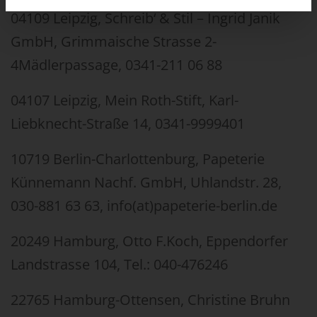
04109 Leipzig, Schreib‘ & Stil – Ingrid Janik
GmbH, Grimmaische Strasse 2-
4Mädlerpassage, 0341-211 06 88
04107 Leipzig, Mein Roth-Stift, Karl-
Liebknecht-Straße 14, 0341-9999401
10719 Berlin-Charlottenburg, Papeterie
Künnemann Nachf. GmbH, Uhlandstr. 28,
030-881 63 63, info(at)papeterie-berlin.de
20249 Hamburg, Otto F.Koch, Eppendorfer
Landstrasse 104, Tel.: 040-476246
22765 Hamburg-Ottensen, Christine Bruhn