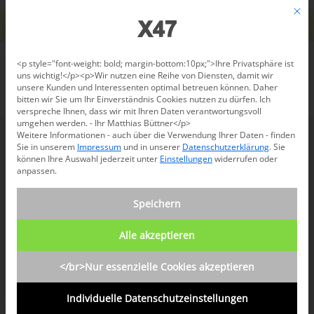
Jetzt beraten lassen: +49 681 96 724 43
Mit d
Für den USA-Versand bitte
X47@X47.com
kontaktieren.
Verwerfen
Datenschutzeinstellungen
<p style="font-weight: bold; margin-bottom:10px;">Ihre Privatsphäre ist
uns wichtig!</p><p>Wir nutzen eine Reihe von Diensten, damit wir
unsere Kunden und Interessenten optimal betreuen können. Daher
/
Händlerverzeichnis
bitten wir Sie um Ihr Einverständnis Cookies nutzen zu dürfen. Ich
verspreche Ihnen, dass wir mit Ihren Daten verantwortungsvoll
umgehen werden. - Ihr Matthias Büttner</p>
Weitere Informationen - auch über die Verwendung Ihrer Daten - finden
Sie in unserem
Impressum
und in unserer
Datenschutzerklärung
.
Sie
Händlerverzeichnis X47
können Ihre Auswahl jederzeit unter
Einstellungen
widerrufen oder
anpassen.
Deutschland, Österreich,
Speichern
Schweiz, Frankreich und
Japan
Alle akzeptieren
Premiumfachhändler in
</br>Nur essenzielle Cookies akzeptieren
Deutschland
Individuelle Datenschutzeinstellungen