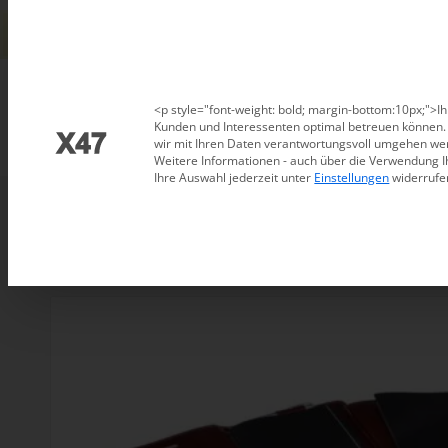
Datenschutzeinstellungen
<p style="font-weight: bold; margin-bottom:10px;">Ih
Kunden und Interessenten optimal betreuen können. D
wir mit Ihren Daten verantwortungsvoll umgehen wer
Weitere Informationen - auch über die Verwendung I
Ihre Auswahl jederzeit unter
Einstellungen
widerrufe
Sortieren nach
Standard
Zeige
15 Produkte pro Seite