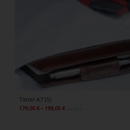
Timer A7 (S)
Preisspanne:
179,00
€
–
199,00
€
inkl. MwSt.
179,00 €
bis
199,00 €