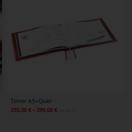
Timer A5+Quer
Preisspanne:
255,00
€
–
299,00
€
inkl. MwSt.
255,00 €
bis
299,00 €