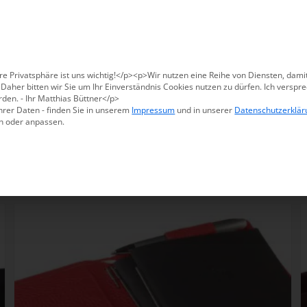
Für den USA-Versand bitte
X47@X47.com
kontaktieren.
Verwerfen
Produkte
Methoden
Warum X47
re Privatsphäre ist uns wichtig!</p><p>Wir nutzen eine Reihe von Diensten, dami
aher bitten wir Sie um Ihr Einverständnis Cookies nutzen zu dürfen. Ich verspre
den. - Ihr Matthias Büttner</p>
hrer Daten - finden Sie in unserem
Impressum
und in unserer
Datenschutzerklär
n oder anpassen.