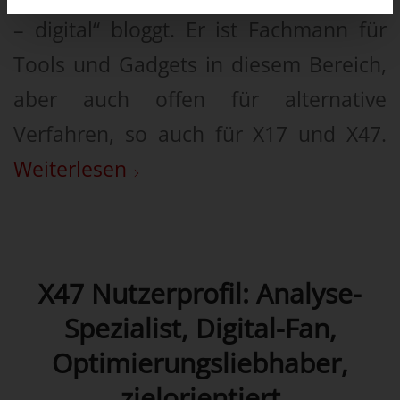
– digital“ bloggt. Er ist Fachmann für
Tools und Gadgets in diesem Bereich,
aber auch offen für alternative
Verfahren, so auch für X17 und X47.
Weiterlesen
X47 Nutzerprofil: Analyse-
Spezialist, Digital-Fan,
Optimierungsliebhaber,
zielorientiert