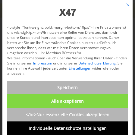
Jetzt beraten lassen: +49 681 96 724 43
Mit d
Für den USA-Versand bitte
X47@X47.com
kontaktieren.
Verwerfen
Datenschutzeinstellungen
<p style="font-weight: bold; margin-bottom:10px;">Ihre Privatsphäre ist
uns wichtig!</p><p>Wir nutzen eine Reihe von Diensten, damit wir
unsere Kunden und Interessenten optimal betreuen können. Daher
/
News-Blog
/
Portemonnaie
bitten wir Sie um Ihr Einverständnis Cookies nutzen zu dürfen. Ich
verspreche Ihnen, dass wir mit Ihren Daten verantwortungsvoll
umgehen werden. - Ihr Matthias Büttner</p>
Weitere Informationen - auch über die Verwendung Ihrer Daten - finden
Sie in unserem
Impressum
und in unserer
Datenschutzerklärung
.
Sie
können Ihre Auswahl jederzeit unter
Einstellungen
widerrufen oder
Analog in digitalen Zeiten –
anpassen.
ein Podcast über X17 und X47
Speichern
von Lars Bobach
Alle akzeptieren
</br>Nur essenzielle Cookies akzeptieren
Lars Bobach
ist ein erfolgreicher
Individuelle Datenschutzeinstellungen
Blogger, der über „Selbstmanagement