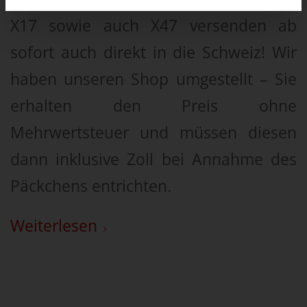
X17 sowie auch X47 versenden ab
sofort auch direkt in die Schweiz! Wir
haben unseren Shop umgestellt – Sie
erhalten den Preis ohne
Mehrwertsteuer und müssen diesen
dann inklusive Zoll bei Annahme des
Päckchens entrichten.
Weiterlesen