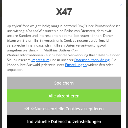
Jetzt beraten lassen: +49 681 96 724 43
Mit d
Für den USA-Versand bitte
X47@X47.com
kontaktieren.
Verwerfen
Datenschutzeinstellungen
<p style="font-weight: bold; margin-bottom:10px;">Ihre Privatsphäre ist
uns wichtig!</p><p>Wir nutzen eine Reihe von Diensten, damit wir
unsere Kunden und Interessenten optimal betreuen können. Daher
/
News-Blog
/
Schweiz
bitten wir Sie um Ihr Einverständnis Cookies nutzen zu dürfen. Ich
verspreche Ihnen, dass wir mit Ihren Daten verantwortungsvoll
umgehen werden. - Ihr Matthias Büttner</p>
Weitere Informationen - auch über die Verwendung Ihrer Daten - finden
Sie in unserem
Impressum
und in unserer
Datenschutzerklärung
.
Sie
können Ihre Auswahl jederzeit unter
Einstellungen
widerrufen oder
anpassen.
SCHLAGWORTARCHIV FÜR:
Speichern
SCHWEIZ
Alle akzeptieren
Endlich liefern wir auch in die
</br>Nur essenzielle Cookies akzeptieren
Schweiz!
Individuelle Datenschutzeinstellungen