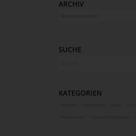
ARCHIV
SUCHE
KATEGORIEN
Allgemein
Arbeitstechnik
Design
Duo1
Portemonnaie
Presse und Öffentlichkeit