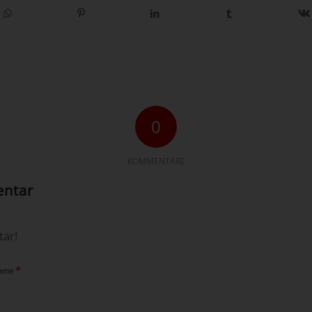
0
KOMMENTARE
entar
ar!
*
ame