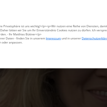
Für den USA-Versand bitte
X47@X47.com
kontaktieren.
Verwerfen
Produkte
Methoden
Warum X47
re Privatsphäre ist uns wichtig!</p><p>Wir nutzen eine Reihe von Diensten, dami
aher bitten wir Sie um Ihr Einverständnis Cookies nutzen zu dürfen. Ich verspre
den. - Ihr Matthias Büttner</p>
hrer Daten - finden Sie in unserem
Impressum
und in unserer
Datenschutzerklär
n oder anpassen.