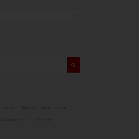
nufactum
Methode
Neue Produkte
X47-Custom-Made
X47-Intern