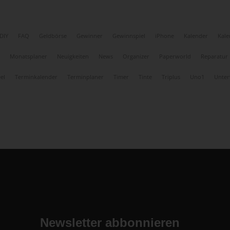
DIY
FAQ
Geldbörse
Gewinner
Gewinnspiel
iPhone
Kalender
Kale
Monatsplaner
Neuigkeiten
News
Organizer
Paperworld
Reparatur
el
Terminkalender
Terminplaner
Timer
Tinte
Triplus
Uno1
Unter