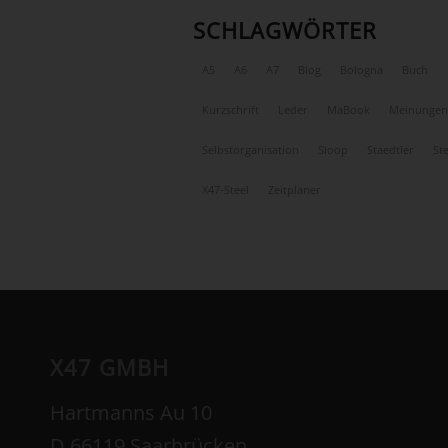
SCHLAGWÖRTER
A5
A6
A7
Blog
Bologna
Buch
Kurzschrift
Leder
MaBook
Meinungen
Selbstorganisation
Sloop
Staedtler
Ste
X47-Steel
Zeitplaner
X47 GMBH
Hartmanns Au 10
D 66119 Saarbrücken