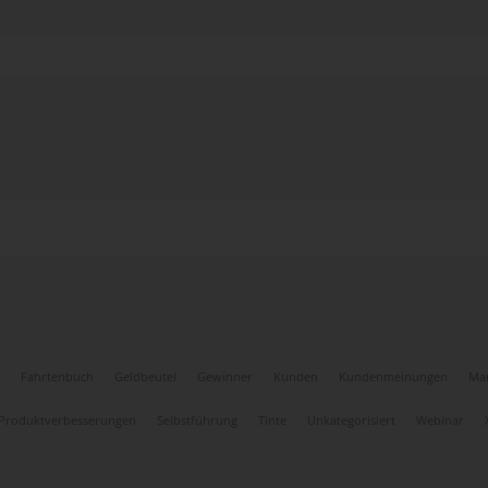
Fahrtenbuch
Geldbeutel
Gewinner
Kunden
Kundenmeinungen
Ma
Produktverbesserungen
Selbstführung
Tinte
Unkategorisiert
Webinar