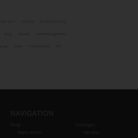
nder 2011
Kunden
Kundenmeinung
Ring
Schweiz
Selbstmanagement
wegs
Video
Visitenkarten
X47
NAVIGATION
Shop
Sonstiges
Mein Konto
Händler