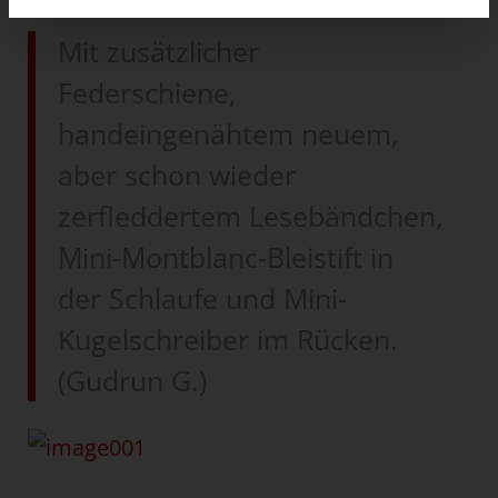
Mit zusätzlicher
Federschiene,
handeingenähtem neuem,
aber schon wieder
zerfleddertem Lesebändchen,
Mini-Montblanc-Bleistift in
der Schlaufe und Mini-
Kugelschreiber im Rücken.
(Gudrun G.)