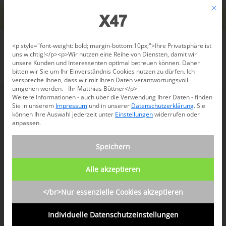
Jetzt beraten lassen: +49 681 96 724 43
Mit d
Für den USA-Versand bitte
X47@X47.com
kontaktieren.
Verwerfen
Datenschutzeinstellungen
<p style="font-weight: bold; margin-bottom:10px;">Ihre Privatsphäre ist
uns wichtig!</p><p>Wir nutzen eine Reihe von Diensten, damit wir
unsere Kunden und Interessenten optimal betreuen können. Daher
/
News-Blog
/
Allgemein
/
Das alte Schätzchen!
bitten wir Sie um Ihr Einverständnis Cookies nutzen zu dürfen. Ich
verspreche Ihnen, dass wir mit Ihren Daten verantwortungsvoll
umgehen werden. - Ihr Matthias Büttner</p>
Weitere Informationen - auch über die Verwendung Ihrer Daten - finden
Sie in unserem
Impressum
und in unserer
Datenschutzerklärung
.
Sie
können Ihre Auswahl jederzeit unter
Einstellungen
widerrufen oder
anpassen.
Das alte Schätzchen!
Speichern
Wir freuen uns immer, wenn Kunden
unsere Produkte nutzen, vor allem, wenn
Alle akzeptieren
sie diese langfristig nutzen. Gudrun G.
</br>Nur essenzielle Cookies akzeptieren
schickt uns jetzt ein Foto von ihrem alten
Individuelle Datenschutzeinstellungen
Schätzchen.