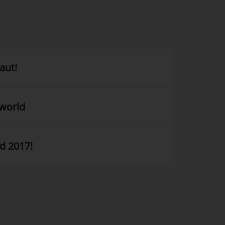
aut!
rworld
d 2017!