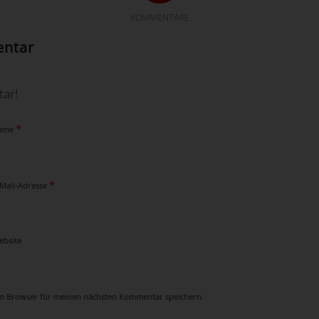
KOMMENTARE
entar
ar!
*
ame
*
-Mail-Adresse
ebsite
em Browser für meinen nächsten Kommentar speichern.