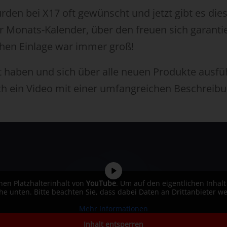
rden bei X17 oft gewünscht und jetzt gibt es dies
der Monats-Kalender, über den freuen sich garanti
hen Einlage war immer groß!
it haben und sich über alle neuen Produkte ausf
uch ein Video mit einer umfangreichen Beschreib
nen Platzhalterinhalt von
YouTube
. Um auf den eigentlichen Inhalt
äche unten. Bitte beachten Sie, dass dabei Daten an Drittanbieter 
Mehr Informationen
Inhalt entsperren