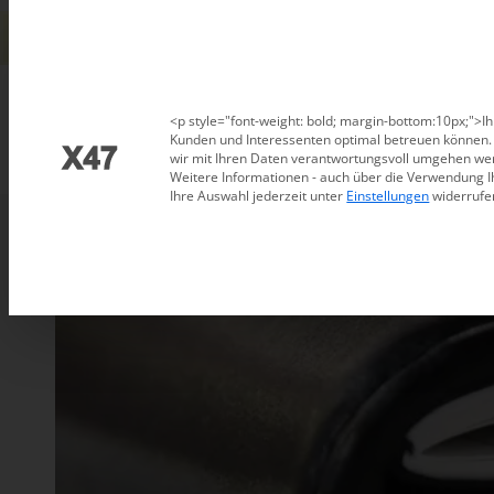
Datenschutzeinstellungen
<p style="font-weight: bold; margin-bottom:10px;">Ih
Kunden und Interessenten optimal betreuen können. D
wir mit Ihren Daten verantwortungsvoll umgehen wer
Weitere Informationen - auch über die Verwendung I
Ihre Auswahl jederzeit unter
Einstellungen
widerrufe