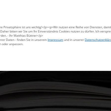
Für den USA-Versand bitte
X47@X47.com
kontaktieren.
Verwerfen
Produkte
Methoden
Warum X47
re Privatsphäre ist uns wichtig!</p><p>Wir nutzen eine Reihe von Diensten, dami
aher bitten wir Sie um Ihr Einverständnis Cookies nutzen zu dürfen. Ich verspre
den. - Ihr Matthias Büttner</p>
hrer Daten - finden Sie in unserem
Impressum
und in unserer
Datenschutzerklär
n oder anpassen.