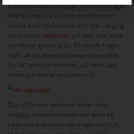
Kundenanfragen sind gut, Kundenanfragen
sind wichtig! Vor kurzem erreichte uns
wieder eine interessante Anfrage – es ging
um unseren
Leporello
, auf dem eine Seite
pro Monat gedruckt ist. Ein Kunde fragte
nach, ob wir einen Faltplaner (Leporello)
für X47 anbieten könnten, auf dem zwei
Seiten pro Monat gedruckt sind.
Das ist für uns technisch leider nicht
möglich, immerhin hätten wir dann 18
Falze und eine Breite von insgesamt 1,80