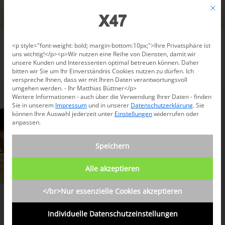
Jetzt beraten lassen: +49 681 96 724 43
Mit d
Für den USA-Versand bitte
X47@X47.com
kontaktieren.
Verwerfen
Datenschutzeinstellungen
<p style="font-weight: bold; margin-bottom:10px;">Ihre Privatsphäre ist
uns wichtig!</p><p>Wir nutzen eine Reihe von Diensten, damit wir
unsere Kunden und Interessenten optimal betreuen können. Daher
/
News-Blog
/
Allgemein
/
Faltplaner
bitten wir Sie um Ihr Einverständnis Cookies nutzen zu dürfen. Ich
verspreche Ihnen, dass wir mit Ihren Daten verantwortungsvoll
umgehen werden. - Ihr Matthias Büttner</p>
Weitere Informationen - auch über die Verwendung Ihrer Daten - finden
Sie in unserem
Impressum
und in unserer
Datenschutzerklärung
.
Sie
können Ihre Auswahl jederzeit unter
Einstellungen
widerrufen oder
anpassen.
Speichern
Alle akzeptieren
</br>Nur essenzielle Cookies akzeptieren
Faltplaner
Individuelle Datenschutzeinstellungen