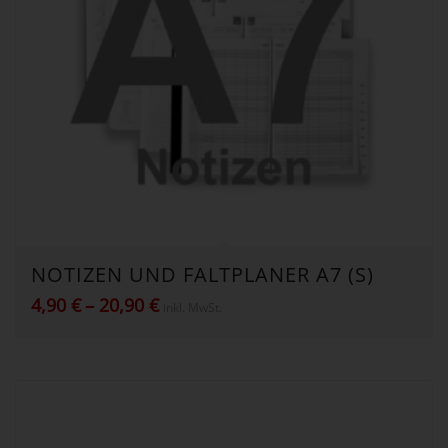
NOTIZEN UND FALTPLANER A7 (S)
Preisspanne:
4,90
€
–
20,90
€
inkl. MwSt.
4,90 €
bis
20,90 €