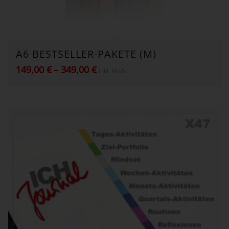
A6 BESTSELLER-PAKETE (M)
Preisspanne:
149,00
€
–
349,00
€
inkl. MwSt.
149,00 €
bis
349,00 €