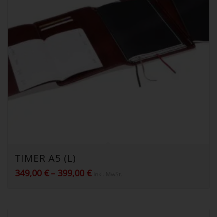
TIMER A5 (L)
Preisspanne:
349,00
€
–
399,00
€
inkl. MwSt.
349,00 €
bis
399,00 €