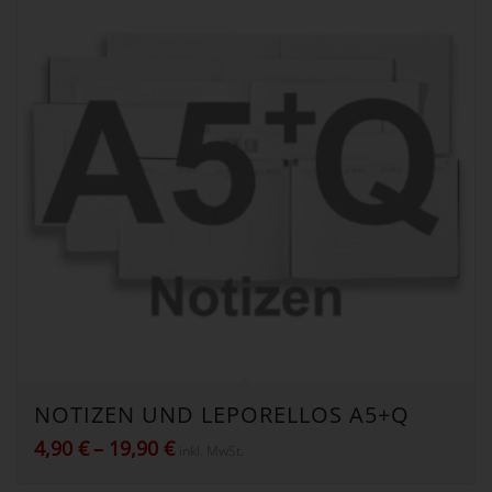
NOTIZEN UND LEPORELLOS A5+Q
Preisspanne:
4,90
€
–
19,90
€
inkl. MwSt.
4,90 €