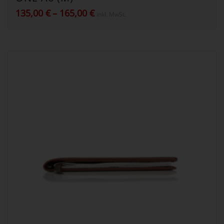
Preisspanne:
135,00
€
–
165,00
€
inkl. MwSt.
135,00 €
bis
165,00 €