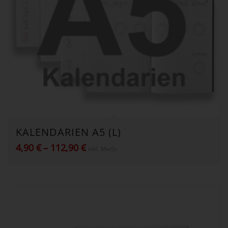
KALENDARIEN A5 (L)
Preisspanne:
4,90
€
–
112,90
€
inkl. MwSt.
4,90 €
bis
112,90 €