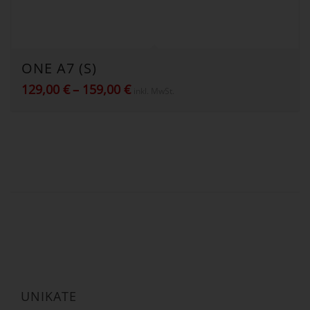
ONE A7 (S)
Preisspanne:
129,00
€
–
159,00
€
inkl. MwSt.
129,00 €
bis
159,00 €
UNIKATE