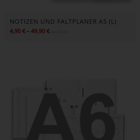
NOTIZEN UND FALTPLANER A5 (L)
Preisspanne:
4,90
€
–
49,90
€
inkl. MwSt.
4,90 €
bis
49,90 €