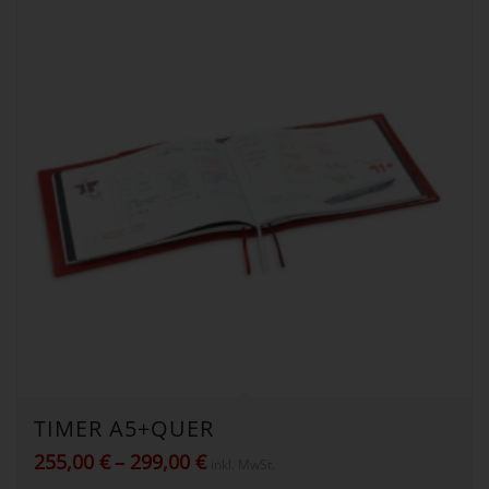
TIMER A5+QUER
Preisspanne:
255,00
€
–
299,00
€
inkl. MwSt.
255,00 €