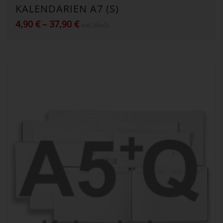
KALENDARIEN A7 (S)
Preisspanne:
4,90
€
–
37,90
€
inkl. MwSt.
4,90 €
bis
37,90 €