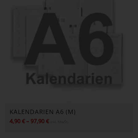
KALENDARIEN A6 (M)
Preisspanne:
4,90
€
–
97,90
€
inkl. MwSt.
4,90 €
bis