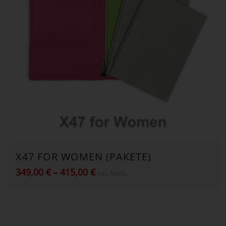
X47 FOR WOMEN (PAKETE)
Preisspanne:
349,00
€
–
415,00
€
inkl. MwSt.
349,00 €
bis
415,00 €