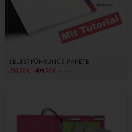
SELBSTFÜHRUNGS-PAKETE
Preisspanne:
255,00
€
–
409,00
€
inkl. MwSt.
255,00 €
bis
409,00 €