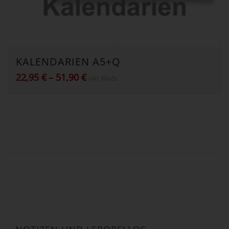
KALENDARIEN A5+Q
Preisspanne:
22,95
€
–
51,90
€
inkl. MwSt.
22,95 €
bis
51,90 €