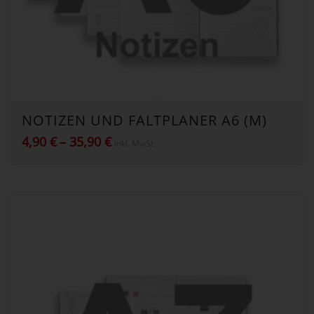
NOTIZEN UND FALTPLANER A6 (M)
Preisspanne:
4,90
€
–
35,90
€
inkl. MwSt.
4,90 €
bis
35,90 €