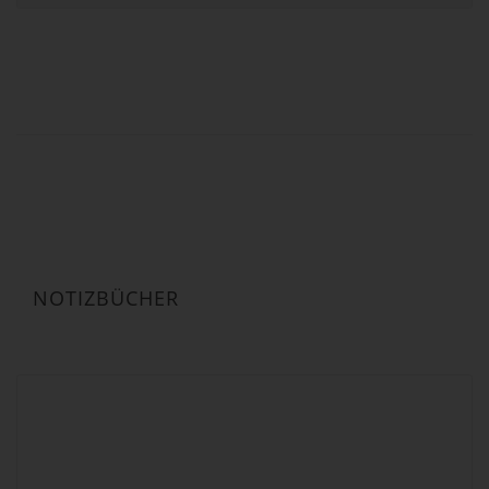
bis
299,00 €
NOTIZBÜCHER