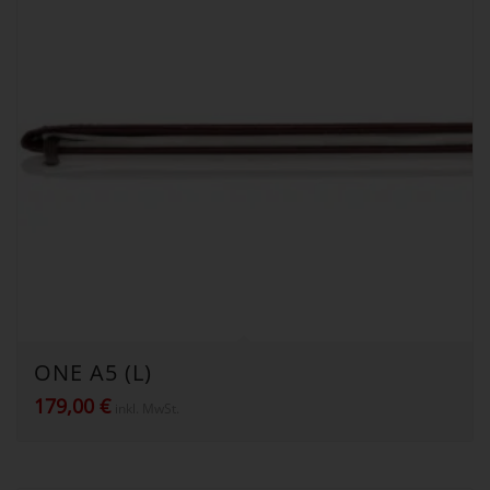
ONE A5 (L)
179,00
€
inkl. MwSt.