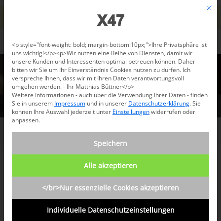
Jetzt beraten lassen: +49 681 96 724 43
Mit d
Für den USA-Versand bitte
X47@X47.com
kontaktieren.
Verwerfen
Datenschutzeinstellungen
<p style="font-weight: bold; margin-bottom:10px;">Ihre Privatsphäre ist
uns wichtig!</p><p>Wir nutzen eine Reihe von Diensten, damit wir
unsere Kunden und Interessenten optimal betreuen können. Daher
bitten wir Sie um Ihr Einverständnis Cookies nutzen zu dürfen. Ich
verspreche Ihnen, dass wir mit Ihren Daten verantwortungsvoll
umgehen werden. - Ihr Matthias Büttner</p>
Weitere Informationen - auch über die Verwendung Ihrer Daten - finden
Sie in unserem
Impressum
und in unserer
Datenschutzerklärung
.
Sie
können Ihre Auswahl jederzeit unter
Einstellungen
widerrufen oder
anpassen.
/
Shop
Speichern
Alle akzeptieren
KOMPLETTE PAKETE
</br>Nur essenzielle Cookies akzeptieren
Individuelle Datenschutzeinstellungen