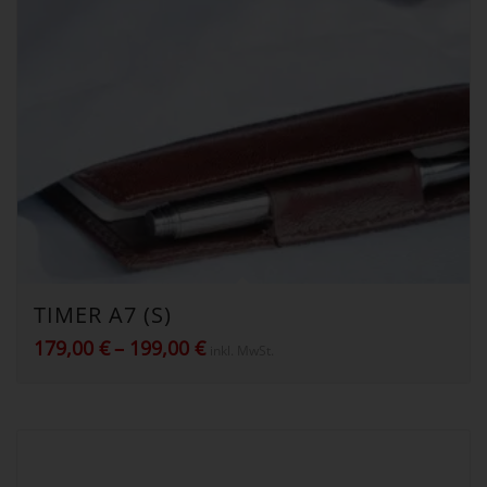
TIMER A7 (S)
Preisspanne:
179,00
€
–
199,00
€
inkl. MwSt.
179,00 €
bis
199,00 €