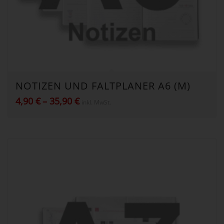
NOTIZEN UND FALTPLANER A6 (M)
Preisspanne:
4,90
€
–
35,90
€
inkl. MwSt.
4,90 €
bis
35,90 €