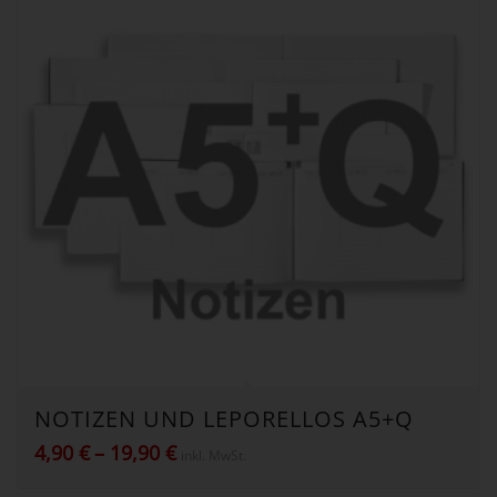
NOTIZEN UND LEPORELLOS A5+Q
Preisspanne:
4,90
€
–
19,90
€
inkl. MwSt.
4,90 €