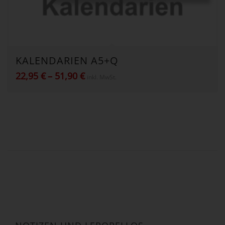
KALENDARIEN A5+Q
Preisspanne:
22,95
€
–
51,90
€
inkl. MwSt.
22,95 €
bis
51,90 €