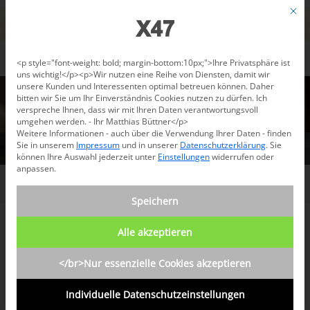
Jetzt beraten lassen: +49 681 96 724 43
Mit d
Für den USA-Versand bitte
X47@X47.com
kontaktieren.
Verwerfen
Datenschutzeinstellungen
<p style="font-weight: bold; margin-bottom:10px;">Ihre Privatsphäre ist
uns wichtig!</p><p>Wir nutzen eine Reihe von Diensten, damit wir
unsere Kunden und Interessenten optimal betreuen können. Daher
bitten wir Sie um Ihr Einverständnis Cookies nutzen zu dürfen. Ich
verspreche Ihnen, dass wir mit Ihren Daten verantwortungsvoll
umgehen werden. - Ihr Matthias Büttner</p>
Weitere Informationen - auch über die Verwendung Ihrer Daten - finden
Sie in unserem
Impressum
und in unserer
Datenschutzerklärung
.
Sie
können Ihre Auswahl jederzeit unter
Einstellungen
widerrufen oder
anpassen.
/
Shop
Speichern
Alle akzeptieren
KOMPLETTE PAKETE
</br>Nur essenzielle Cookies akzeptieren
Individuelle Datenschutzeinstellungen