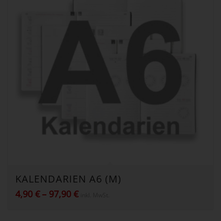
KALENDARIEN A6 (M)
Preisspanne:
4,90
€
–
97,90
€
inkl. MwSt.
4,90 €
bis