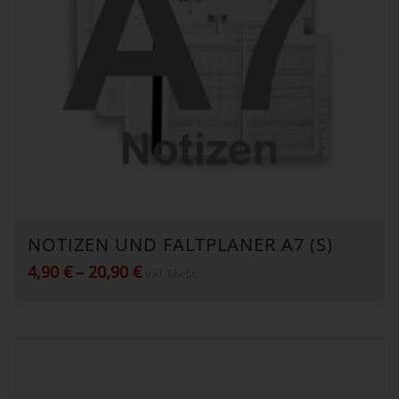
NOTIZEN UND FALTPLANER A7 (S)
Preisspanne:
4,90
€
–
20,90
€
inkl. MwSt.
4,90 €
bis
20,90 €