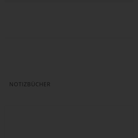
bis
299,00 €
NOTIZBÜCHER