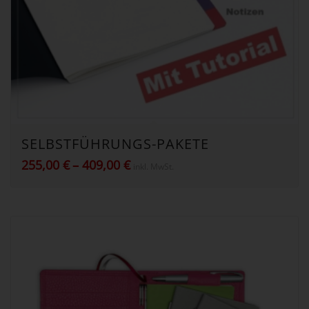
SELBSTFÜHRUNGS-PAKETE
Preisspanne:
255,00
€
–
409,00
€
inkl. MwSt.
255,00 €
bis
409,00 €