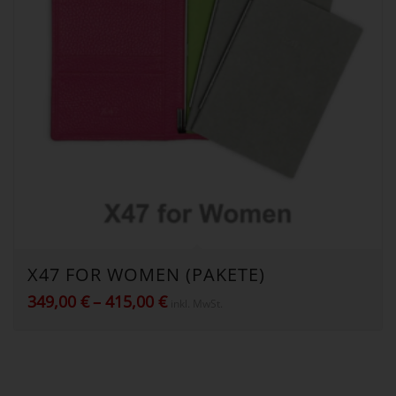
X47 FOR WOMEN (PAKETE)
Preisspanne:
349,00
€
–
415,00
€
inkl. MwSt.
349,00 €
bis
415,00 €