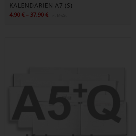
KALENDARIEN A7 (S)
Preisspanne:
4,90
€
–
37,90
€
inkl. MwSt.
4,90 €
bis
37,90 €