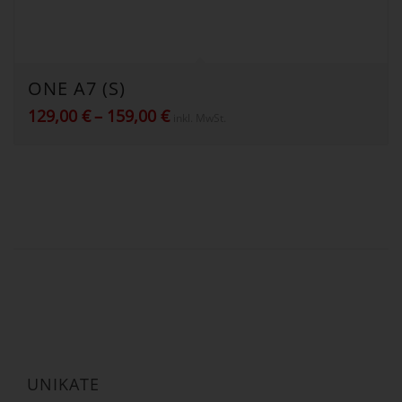
ONE A7 (S)
Preisspanne:
129,00
€
–
159,00
€
inkl. MwSt.
129,00 €
bis
159,00 €
UNIKATE