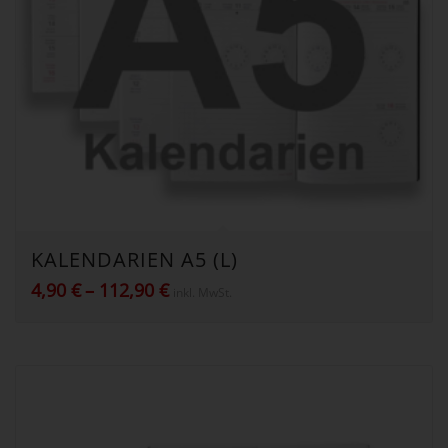
KALENDARIEN A5 (L)
Preisspanne:
4,90
€
–
112,90
€
inkl. MwSt.
4,90 €
bis
112,90 €