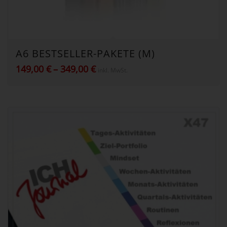
A6 BESTSELLER-PAKETE (M)
Preisspanne:
149,00
€
–
349,00
€
inkl. MwSt.
149,00 €
bis
349,00 €