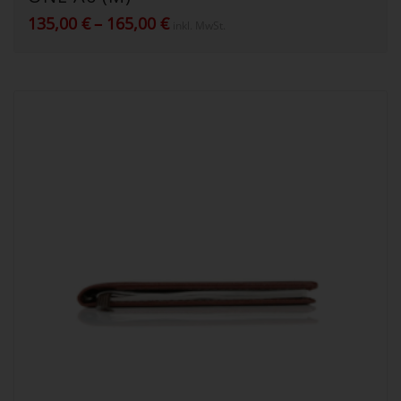
Preisspanne:
135,00
€
–
165,00
€
inkl. MwSt.
135,00 €
bis
165,00 €