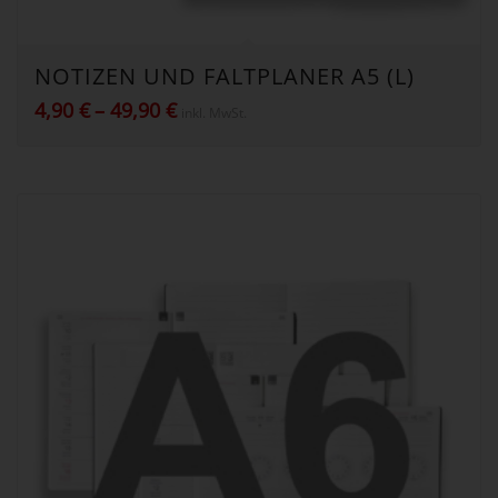
NOTIZEN UND FALTPLANER A5 (L)
Preisspanne:
4,90
€
–
49,90
€
inkl. MwSt.
4,90 €
bis
49,90 €