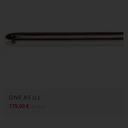
ONE A5 (L)
179,00
€
inkl. MwSt.