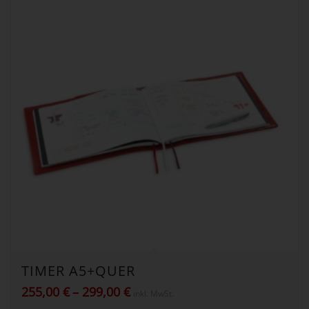
TIMER A5+QUER
Preisspanne:
255,00
€
–
299,00
€
inkl. MwSt.
255,00 €