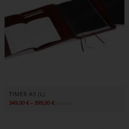
TIMER A5 (L)
Preisspanne:
349,00
€
–
399,00
€
inkl. MwSt.
349,00 €
bis
399,00 €