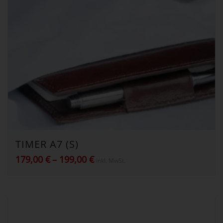
TIMER A7 (S)
Preisspanne:
179,00
€
–
199,00
€
inkl. MwSt.
179,00 €
bis
199,00 €