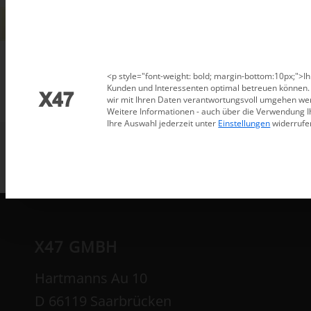
Datenschutzeinstellungen
<p style="font-weight: bold; margin-bottom:10px;">Ih
Kunden und Interessenten optimal betreuen können. D
wir mit Ihren Daten verantwortungsvoll umgehen wer
Weitere Informationen - auch über die Verwendung I
Ihre Auswahl jederzeit unter
Einstellungen
widerrufe
X47 GMBH
Hartmanns Au 10
D 66119 Saarbrücken