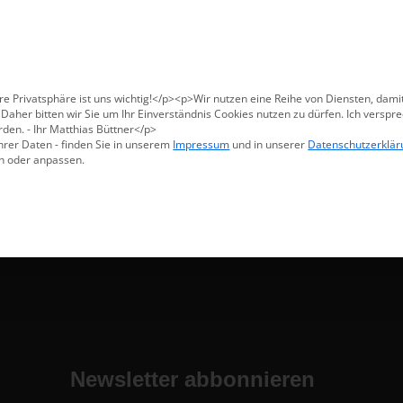
Für den USA-Versand bitte
X47@X47.com
kontaktieren.
Verwerfen
Produkte
Methoden
Warum X47
re Privatsphäre ist uns wichtig!</p><p>Wir nutzen eine Reihe von Diensten, dami
aher bitten wir Sie um Ihr Einverständnis Cookies nutzen zu dürfen. Ich verspre
den. - Ihr Matthias Büttner</p>
hrer Daten - finden Sie in unserem
Impressum
und in unserer
Datenschutzerklär
n oder anpassen.