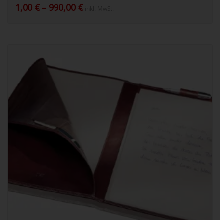
Preisspanne:
1,00
€
–
990,00
€
inkl. MwSt.
1,00 €
bis
990,00 €