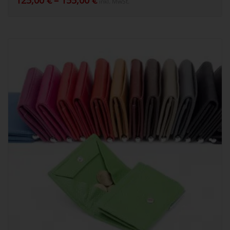
125,00
€
–
155,00
€
inkl. MwSt.
125,00 €
bis
155,00 €