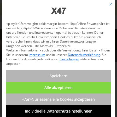
Jetzt beraten lassen: +49 681 96 724 43
Mit d
Für den USA-Versand bitte
X47@X47.com
kontaktieren.
Verwerfen
Datenschutzeinstellungen
<p style="font-weight: bold; margin-bottom:10px;">Ihre Privatsphäre ist
uns wichtig!</p><p>Wir nutzen eine Reihe von Diensten, damit wir
unsere Kunden und Interessenten optimal betreuen können. Daher
bitten wir Sie um Ihr Einverständnis Cookies nutzen zu dürfen. Ich
verspreche Ihnen, dass wir mit Ihren Daten verantwortungsvoll
umgehen werden. - Ihr Matthias Büttner</p>
Weitere Informationen - auch über die Verwendung Ihrer Daten - finden
Sie in unserem
Impressum
und in unserer
Datenschutzerklärung
.
Sie
können Ihre Auswahl jederzeit unter
Einstellungen
widerrufen oder
anpassen.
/
Boutique
Speichern
Alle akzeptieren
BESTSELLERS
</br>Nur essenzielle Cookies akzeptieren
Individuelle Datenschutzeinstellungen