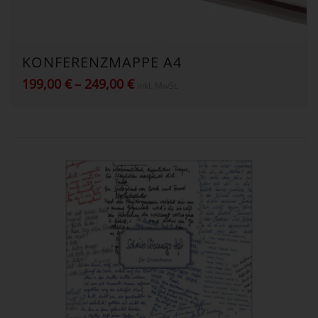
KONFERENZMAPPE A4
Preisspanne:
199,00
€
–
249,00
€
inkl. MwSt.
199,00 €
bis
249,00 €