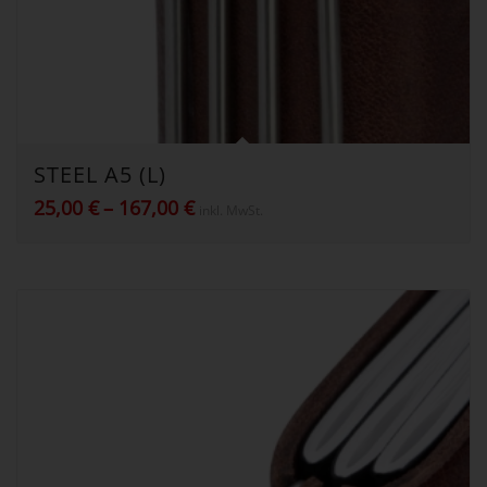
STEEL A5 (L)
Preisspanne:
25,00
€
–
167,00
€
inkl. MwSt.
25,00 €
bis
167,00 €