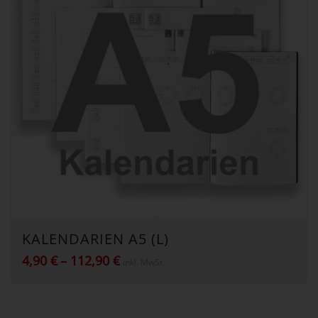
KALENDARIEN A5 (L)
Preisspanne:
4,90
€
–
112,90
€
inkl. MwSt.
4,90 €
bis
112,90 €