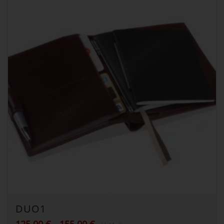
DUO1
Preisspanne: