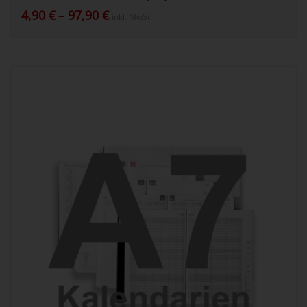
Preisspanne:
4,90
€
–
97,90
€
inkl. MwSt.
4,90 €
bis
97,90 €