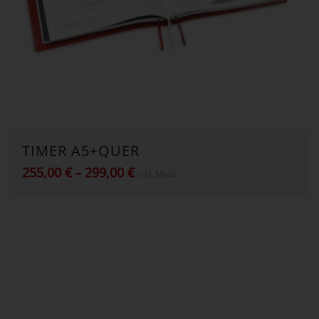
TIMER A5+QUER
Preisspanne:
255,00
€
–
299,00
€
inkl. MwSt.
255,00 €
bis
299,00 €