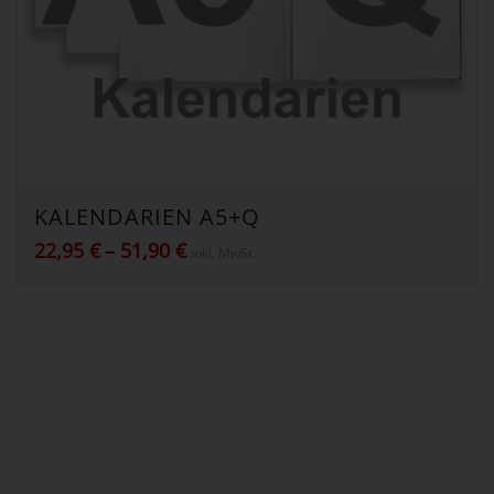
KALENDARIEN A5+Q
Preisspanne:
22,95
€
–
51,90
€
inkl. MwSt.
22,95 €
bis
51,90 €