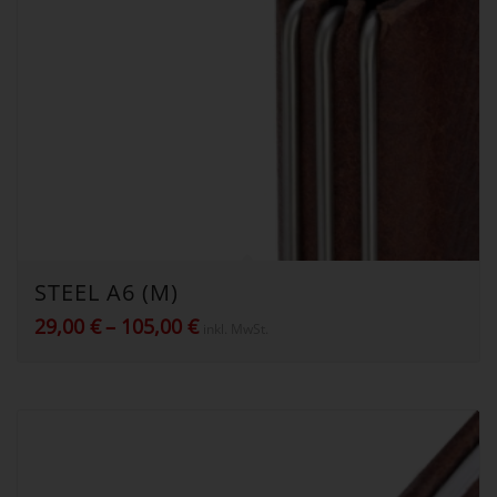
STEEL A6 (M)
Preisspanne:
29,00
€
–
105,00
€
inkl. MwSt.
29,00 €
bis
105,00 €