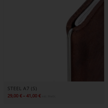
STEEL A7 (S)
Preisspanne:
29,00
€
–
41,00
€
inkl. MwSt.
29,00 €
bis