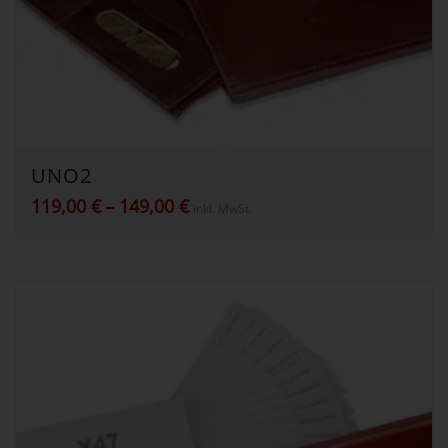
UNO2
Preisspanne:
119,00
€
–
149,00
€
inkl. MwSt.
119,00 €
bis
149,00 €