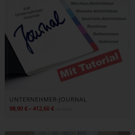
UNTERNEHMER-JOURNAL
Preisspanne:
98,90
€
–
412,60
€
inkl. MwSt.
98,90 €
bis
412,60 €