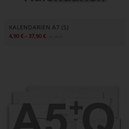
KALENDARIEN A7 (S)
Preisspanne:
4,90
€
–
37,90
€
inkl. MwSt.
4,90 €
bis
37,90 €