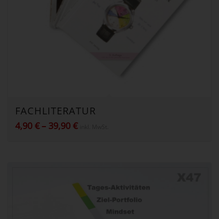
FACHLITERATUR
Preisspanne:
4,90
€
–
39,90
€
inkl. MwSt.
4,90 €
bis
39,90 €