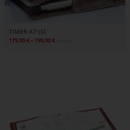
TIMER A7 (S)
Preisspanne:
179,00
€
–
199,00
€
inkl. MwSt.
179,00 €
bis
199,00 €