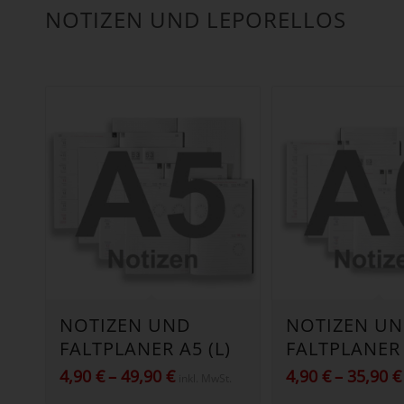
NOTIZEN UND LEPORELLOS
NOTIZEN UND
NOTIZEN U
FALTPLANER A5 (L)
FALTPLANER 
Preisspanne:
4,90
€
–
49,90
€
4,90
€
–
35,90
€
inkl. MwSt.
4,90 €