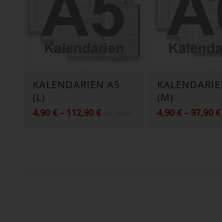
KALENDARIEN A5
KALENDARIE
(L)
(M)
Preisspanne:
4,90
€
–
112,90
€
4,90
€
–
97,90
€
inkl. MwSt.
4,90 €
bis
112,90 €