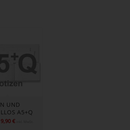
EN UND
LLOS A5+Q
Preisspanne:
19,90
€
inkl. MwSt.
4,90 €