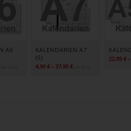
N A6
KALENDARIEN A7
KALEN
(S)
22,95
€
Preisspanne:
Preisspanne:
4,90
€
–
37,90
€
inkl. MwSt.
inkl. MwSt.
4,90 €
4,90 €
bis
bis
97,90 €
37,90 €