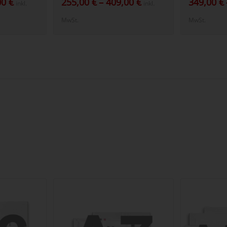
00
€
255,00
€
–
409,00
€
349,00
€
inkl.
inkl.
149,00 €
255,00 €
MwSt.
MwSt.
bis
bis
349,00 €
409,00 €