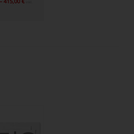
–
415,00
€
inkl.
349,00 €
bis
415,00 €