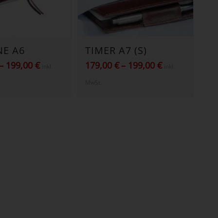
NE A6
TIMER A7 (S)
Preisspanne:
Preisspanne:
–
199,00
€
179,00
€
–
199,00
€
inkl.
inkl.
179,00 €
179,00 €
MwSt.
bis
bis
199,00 €
199,00 €