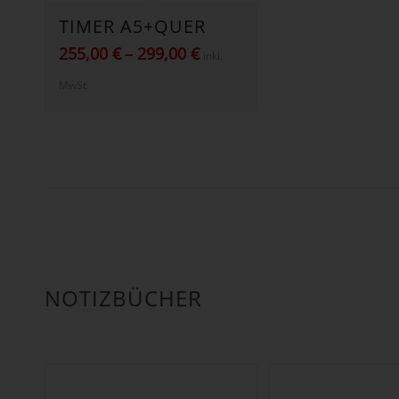
TIMER A5+QUER
Preisspanne:
255,00
€
–
299,00
€
inkl.
255,00 €
MwSt.
bis
299,00 €
NOTIZBÜCHER