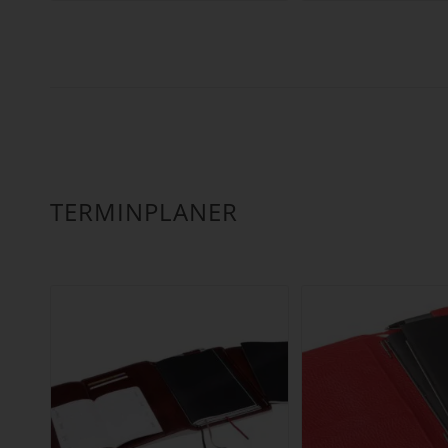
bis
49,90 €
TERMINPLANER