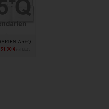
DARIEN A5+Q
Preisspanne:
–
51,90
€
inkl. MwSt.
22,95 €
bis
51,90 €