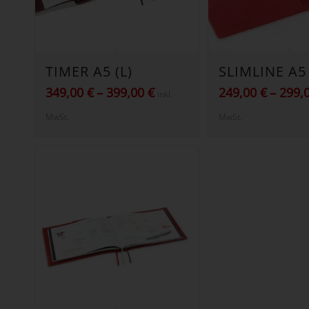
TIMER A5 (L)
SLIMLINE A5 
Preisspanne:
349,00
€
–
399,00
€
249,00
€
–
299,
inkl.
349,00 €
MwSt.
MwSt.
bis
399,00 €