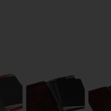
bis
bis
35,90 €
20,90 €