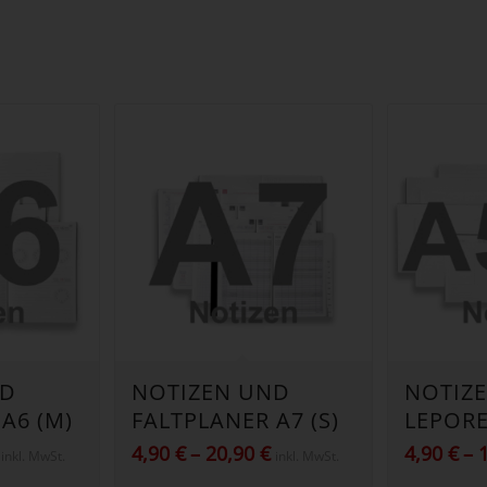
ND
NOTIZEN UND
NOTIZ
A6 (M)
FALTPLANER A7 (S)
LEPORE
Preisspanne:
Preisspanne:
4,90
€
–
20,90
€
4,90
€
–
inkl. MwSt.
inkl. MwSt.
4,90 €
4,90 €