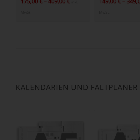
175,00
€
–
409,00
€
149,00
€
–
349,
inkl.
175,00 €
MwSt.
MwSt.
bis
409,00 €
KALENDARIEN UND FALTPLANER