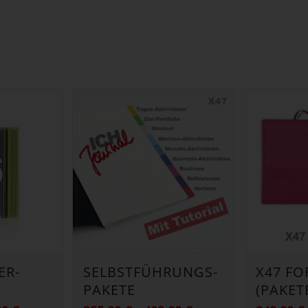
ER-
SELBSTFÜHRUNGS-
X47 F
PAKETE
(PAKET
Preisspanne:
Preisspanne: