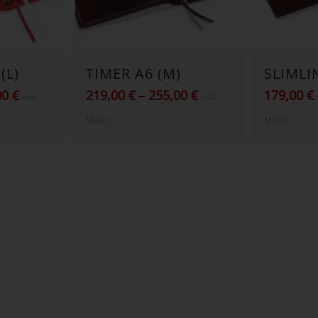
(L)
TIMER A6 (M)
SLIMLI
Preisspanne:
Preisspanne:
00
€
219,00
€
–
255,00
€
179,00
€
inkl.
inkl.
249,00 €
219,00 €
MwSt.
MwSt.
bis
bis
299,00 €
255,00 €