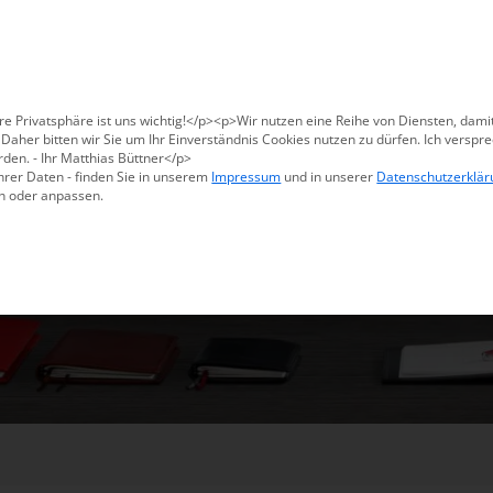
Für den USA-Versand bitte
X47@X47.com
kontaktieren.
Verwerfen
Produkte
Methoden
Warum X47
re Privatsphäre ist uns wichtig!</p><p>Wir nutzen eine Reihe von Diensten, dami
aher bitten wir Sie um Ihr Einverständnis Cookies nutzen zu dürfen. Ich verspre
den. - Ihr Matthias Büttner</p>
hrer Daten - finden Sie in unserem
Impressum
und in unserer
Datenschutzerklär
n oder anpassen.