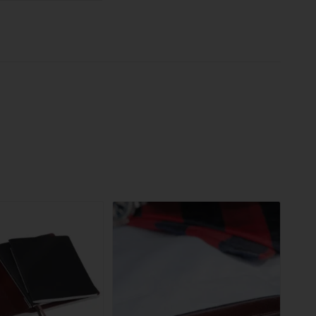
bis
19,90 €