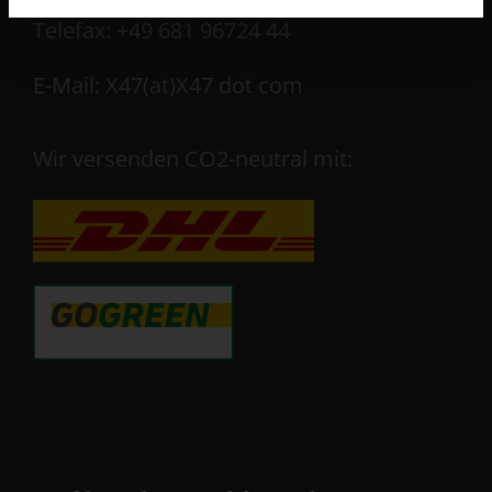
Telefax: +49 681 96724 44
E-Mail: X47(at)X47 dot com
Wir versenden CO2-neutral mit: