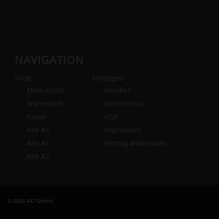
NAVIGATION
Shop
Sonstiges
Mein Konto
Händler
Warenkorb
Datenschutz
Kasse
AGB
Alle A5
Impressum
Alle A6
Vertrag widerrufen
Alle A7
© 2026 X47 GmbH