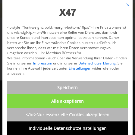
Jetzt beraten lassen: +49 681 96 724 43
Mit d
Für den USA-Versand bitte
X47@X47.com
kontaktieren.
Verwerfen
Datenschutzeinstellungen
<p style="font-weight: bold; margin-bottom:10px;">Ihre Privatsphäre ist
uns wichtig!</p><p>Wir nutzen eine Reihe von Diensten, damit wir
unsere Kunden und Interessenten optimal betreuen können. Daher
/
Produkte
/
Steel
/
Steel A5
bitten wir Sie um Ihr Einverständnis Cookies nutzen zu dürfen. Ich
verspreche Ihnen, dass wir mit Ihren Daten verantwortungsvoll
umgehen werden. - Ihr Matthias Büttner</p>
Weitere Informationen - auch über die Verwendung Ihrer Daten - finden
Sie in unserem
Impressum
und in unserer
Datenschutzerklärung
.
Sie
können Ihre Auswahl jederzeit unter
Einstellungen
widerrufen oder
anpassen.
Speichern
X47 GMBH
Alle akzeptieren
Hartmanns Au 10
</br>Nur essenzielle Cookies akzeptieren
D 66119 Saarbrücken
Individuelle Datenschutzeinstellungen
Telefon: +49 681 96724 43