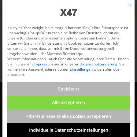
Jetzt beraten lassen: +49 681 96 724 43
Mit d
Für den USA-Versand bitte
X47@X47.com
kontaktieren.
Verwerfen
Datenschutzeinstellungen
<p style="font-weight: bold; margin-bottom:10px;">Ihre Privatsphäre ist
uns wichtig!</p><p>Wir nutzen eine Reihe von Diensten, damit wir
unsere Kunden und Interessenten optimal betreuen können. Daher
/
Products
/
Booklets
bitten wir Sie um Ihr Einverständnis Cookies nutzen zu dürfen. Ich
verspreche Ihnen, dass wir mit Ihren Daten verantwortungsvoll
umgehen werden. - Ihr Matthias Büttner</p>
Weitere Informationen - auch über die Verwendung Ihrer Daten - finden
Sie in unserem
Impressum
und in unserer
Datenschutzerklärung
.
Sie
können Ihre Auswahl jederzeit unter
Einstellungen
widerrufen oder
anpassen.
Speichern
X47 GMBH
Alle akzeptieren
Hartmanns Au 10
</br>Nur essenzielle Cookies akzeptieren
D 66119 Saarbrücken
Individuelle Datenschutzeinstellungen
Telefon: +49 681 96724 43