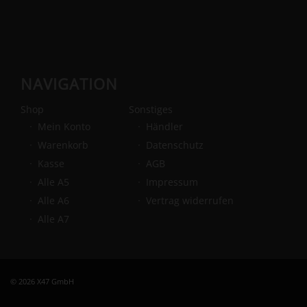
NAVIGATION
Shop
Sonstiges
Mein Konto
Händler
Warenkorb
Datenschutz
Kasse
AGB
Alle A5
Impressum
Alle A6
Vertrag widerrufen
Alle A7
© 2026 X47 GmbH