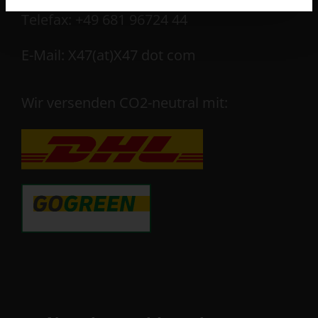
Telefax: +49 681 96724 44
E-Mail: X47(at)X47 dot com
Wir versenden CO2-neutral mit: