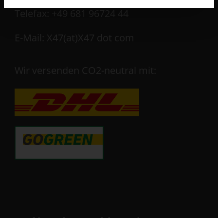
Telefax: +49 681 96724 44
E-Mail: X47(at)X47 dot com
Wir versenden CO2-neutral mit: