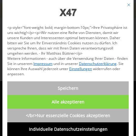
Jetzt beraten lassen: +49 681 96 724 43
Mit d
Für den USA-Versand bitte
X47@X47.com
kontaktieren.
Verwerfen
Datenschutzeinstellungen
<p style="font-weight: bold; margin-bottom:10px;">Ihre Privatsphäre ist
uns wichtig!</p><p>Wir nutzen eine Reihe von Diensten, damit wir
unsere Kunden und Interessenten optimal betreuen können. Daher
/
Business
bitten wir Sie um Ihr Einverständnis Cookies nutzen zu dürfen. Ich
verspreche Ihnen, dass wir mit Ihren Daten verantwortungsvoll
umgehen werden. - Ihr Matthias Büttner</p>
Weitere Informationen - auch über die Verwendung Ihrer Daten - finden
Sie in unserem
Impressum
und in unserer
Datenschutzerklärung
.
Sie
können Ihre Auswahl jederzeit unter
Einstellungen
widerrufen oder
anpassen.
Speichern
X47 GMBH
Alle akzeptieren
Hartmanns Au 10
</br>Nur essenzielle Cookies akzeptieren
D 66119 Saarbrücken
Individuelle Datenschutzeinstellungen
Telefon: +49 681 96724 43