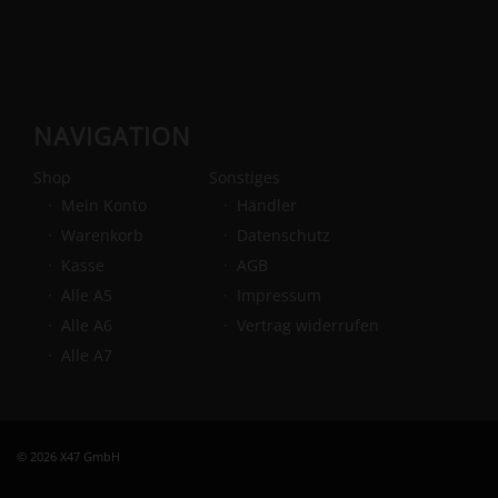
NAVIGATION
Shop
Sonstiges
Mein Konto
Händler
Warenkorb
Datenschutz
Kasse
AGB
Alle A5
Impressum
Alle A6
Vertrag widerrufen
Alle A7
© 2026 X47 GmbH